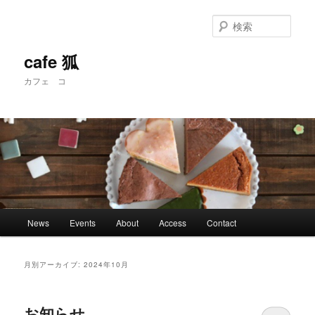
メ
サ
イ
ブ
検
ン
コ
索
コ
ン
cafe 狐
ン
テ
カフェ コ
テ
ン
ン
ツ
ツ
へ
へ
移
移
動
動
メ
News
Events
About
Access
Contact
イ
ン
メ
月別アーカイブ:
2024年10月
ニ
ュ
ー
お知らせ